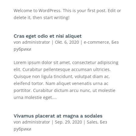
Welcome to WordPress. This is your first post. Edit or
delete it, then start writing!
Cras eget odio et nisi aliquet
von
administrator
|
Okt. 6, 2020
|
e-commerce
,
Без
рубрики
Lorem ipsum dolor sit amet, consectetur adipiscing
elit. Curabitur pellentesque accumsan ultricies.
Quisque non ligula tincidunt, volutpat diam ac,
eleifend tortor. Nam aliquet venenatis urna ac
porttitor. Curabitur dictum arcu nunc, ut molestie
urna molestie eget....
Vivamus placerat at magna a sodales
von
administrator
|
Sep. 29, 2020
|
Sales
,
Без
рубрики