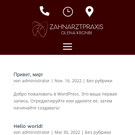

}

Привет, мир!
von
administrator
|
Nov. 16, 2022
|
Без рубрики
Добро пожаловать в WordPress. Это ваша первая
запись. Отредактируйте или удалите ее, затем
начинайте создавать!
Hello world!
von
administrator
|
Mai 30, 2022
|
Без рубрики