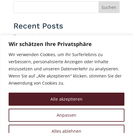
Suchen
Recent Posts
Привет, мир!
Wir schätzen Ihre Privatsphäre
Hello world!
Cras eget odio et nisi aliquet
Wir verwenden Cookies, um Ihr Surferlebnis zu
verbessern, personalisierte Anzeigen oder Inhalte
Vivamus placerat at magna a sodales
einzusetzen und unseren Datenverkehr zu analysieren.
Fusce elementum mi vel consectetur
Wenn Sie auf „Alle akzeptieren" klicken, stimmen Sie der
Anwendung von Cookies zu.
Recent Comments
Комментатор WordPress
zu
Привет, мир!
Alle akzeptieren
Anpassen
Ihre Zahnärztin in Köln Olena Kronbi |
Alles ablehnen